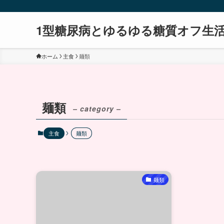
1型糖尿病とゆるゆる糖質オフ生
ホーム
主食
麺類
麺類
– category –
主食
麺類
麺類