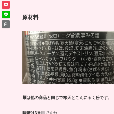
原材料
麺は他の商品と同じで寒天とこんにゃく粉
です。
味噌は3番目
ですね。