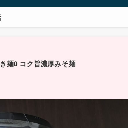
活
き麺0 コク旨濃厚みそ麺