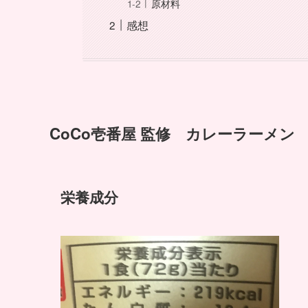
原材料
感想
CoCo壱番屋 監修 カレーラーメン
栄養成分